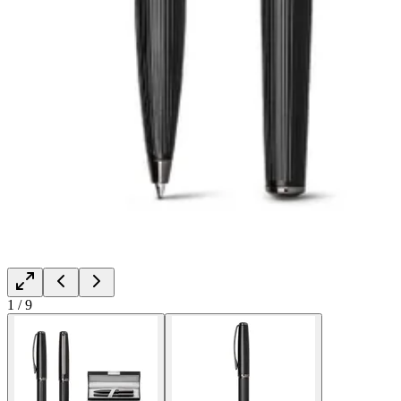
1
/
9