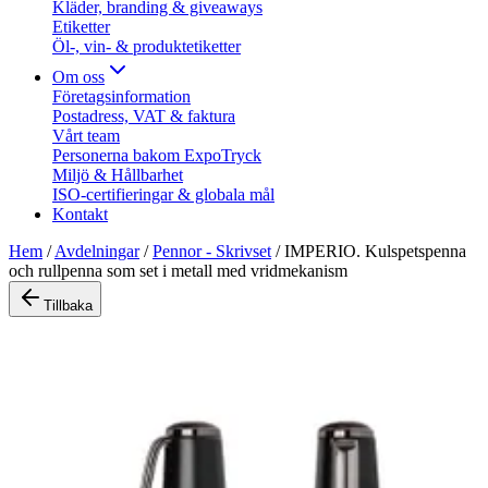
Kläder, branding & giveaways
Etiketter
Öl-, vin- & produktetiketter
Om oss
Företagsinformation
Postadress, VAT & faktura
Vårt team
Personerna bakom ExpoTryck
Miljö & Hållbarhet
ISO-certifieringar & globala mål
Kontakt
Hem
/
Avdelningar
/
Pennor - Skrivset
/
IMPERIO. Kulspetspenna
och rullpenna som set i metall med vridmekanism
Tillbaka