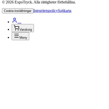
©
2026
ExpoTryck
. Alla rättigheter förbehållna.
Integritetspolicy
Sajtkarta
Cookie-inställningar
…
Varukorg
Meny