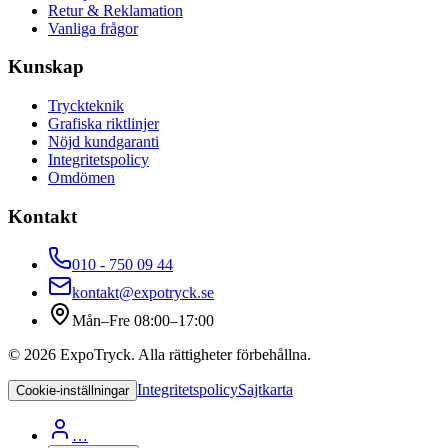
Retur & Reklamation
Vanliga frågor
Kunskap
Tryckteknik
Grafiska riktlinjer
Nöjd kundgaranti
Integritetspolicy
Omdömen
Kontakt
010 - 750 09 44
kontakt@expotryck.se
Mån–Fre 08:00–17:00
©
2026
ExpoTryck
. Alla rättigheter förbehållna.
Integritetspolicy
Sajtkarta
Cookie-inställningar
…