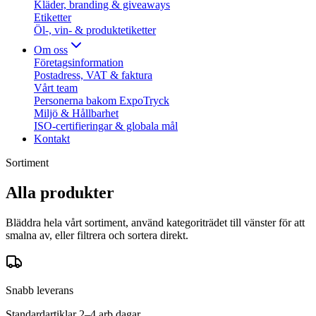
Kläder, branding & giveaways
Etiketter
Öl-, vin- & produktetiketter
Om oss
Företagsinformation
Postadress, VAT & faktura
Vårt team
Personerna bakom ExpoTryck
Miljö & Hållbarhet
ISO-certifieringar & globala mål
Kontakt
Sortiment
Alla produkter
Bläddra hela vårt sortiment, använd kategoriträdet till vänster för att
smalna av, eller filtrera och sortera direkt.
Snabb leverans
Standardartiklar 2–4 arb.dagar