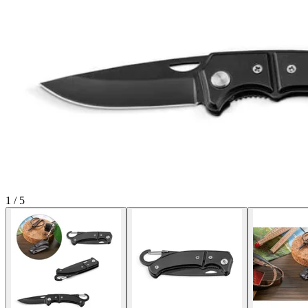
1
/
5