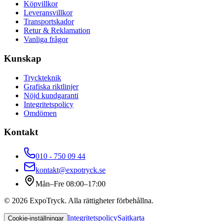
Köpvillkor
Leveransvillkor
Transportskador
Retur & Reklamation
Vanliga frågor
Kunskap
Tryckteknik
Grafiska riktlinjer
Nöjd kundgaranti
Integritetspolicy
Omdömen
Kontakt
010 - 750 09 44
kontakt@expotryck.se
Mån–Fre 08:00–17:00
©
2026
ExpoTryck
. Alla rättigheter förbehållna.
Integritetspolicy
Sajtkarta
Cookie-inställningar