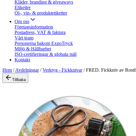
Kläder, branding & giveaways
Etiketter
Öl-, vin- & produktetiketter
Om oss
Företagsinformation
Postadress, VAT & faktura
Vårt team
Personerna bakom ExpoTryck
Miljö & Hållbarhet
ISO-certifieringar & globala mål
Kontakt
Hem
/
Avdelningar
/
Verktyg - Fickknivar
/
FRED. Fickkniv av Rostfri
Tillbaka