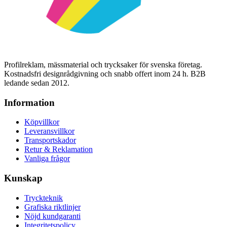
Profilreklam, mässmaterial och trycksaker för svenska företag.
Kostnadsfri designrådgivning och snabb offert inom 24 h. B2B
ledande sedan 2012.
Information
Köpvillkor
Leveransvillkor
Transportskador
Retur & Reklamation
Vanliga frågor
Kunskap
Tryckteknik
Grafiska riktlinjer
Nöjd kundgaranti
Integritetspolicy