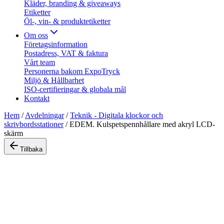
Kläder, branding & giveaways
Etiketter
Öl-, vin- & produktetiketter
Om oss
Företagsinformation
Postadress, VAT & faktura
Vårt team
Personerna bakom ExpoTryck
Miljö & Hållbarhet
ISO-certifieringar & globala mål
Kontakt
Hem
/
Avdelningar
/
Teknik - Digitala klockor och
skrivbordsstationer
/
EDEM. Kulspetspennhållare med akryl LCD-
skärm
Tillbaka