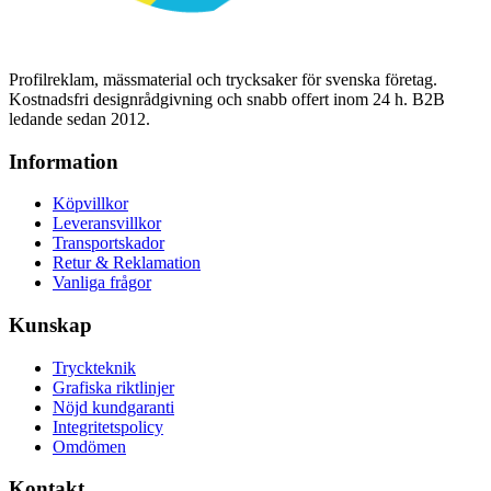
Profilreklam, mässmaterial och trycksaker för svenska företag.
Kostnadsfri designrådgivning och snabb offert inom 24 h. B2B
ledande sedan 2012.
Information
Köpvillkor
Leveransvillkor
Transportskador
Retur & Reklamation
Vanliga frågor
Kunskap
Tryckteknik
Grafiska riktlinjer
Nöjd kundgaranti
Integritetspolicy
Omdömen
Kontakt