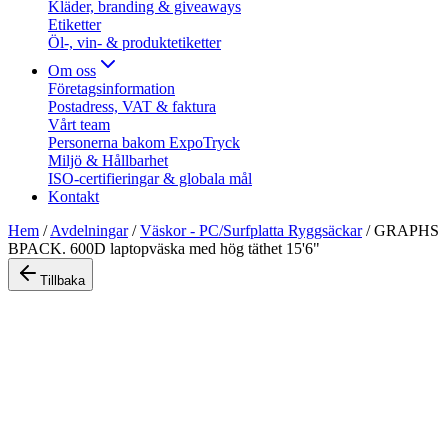
Kläder, branding & giveaways
Etiketter
Öl-, vin- & produktetiketter
Om oss
Företagsinformation
Postadress, VAT & faktura
Vårt team
Personerna bakom ExpoTryck
Miljö & Hållbarhet
ISO-certifieringar & globala mål
Kontakt
Hem
/
Avdelningar
/
Väskor - PC/Surfplatta Ryggsäckar
/
GRAPHS
BPACK. 600D laptopväska med hög täthet 15'6"
Tillbaka