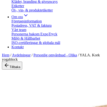
Kläder, branding & giveaways
Etiketter
Öl-, vin- & produktetiketter
Om oss
Företagsinformation
Postadress, VAT & faktura
Vårt team
Personerna bakom ExpoTryck
Miljö & Hållbarhet
ISO-certifieringar & globala mål
Kontakt
Hem
/
Avdelningar
/
Personlig omvårdnad - Olika
/
YALA. Kork
yogablock
Tillbaka