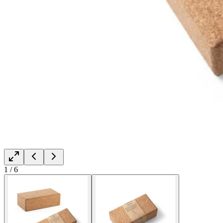
1
/
6