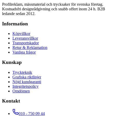
Profilreklam, mässmaterial och trycksaker för svenska företag.
Kostnadsfri designrådgivning och snabb offert inom 24 h. B2B
ledande sedan 2012.
Information
Köpvillkor
Leveransvillkor
Transportskador
Retur & Reklamation
Vanliga frågor
Kunskap
Tryckteknik
Grafiska riktlinjer
Nöjd kundgaranti
Integritetspolicy
Omdömen
Kontakt
010 - 750 09 44