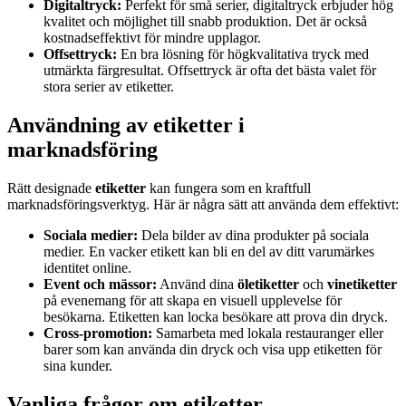
Digitaltryck:
Perfekt för små serier, digitaltryck erbjuder hög
kvalitet och möjlighet till snabb produktion. Det är också
kostnadseffektivt för mindre upplagor.
Offsettryck:
En bra lösning för högkvalitativa tryck med
utmärkta färgresultat. Offsettryck är ofta det bästa valet för
stora serier av etiketter.
Användning av etiketter i
marknadsföring
Rätt designade
etiketter
kan fungera som en kraftfull
marknadsföringsverktyg. Här är några sätt att använda dem effektivt:
Sociala medier:
Dela bilder av dina produkter på sociala
medier. En vacker etikett kan bli en del av ditt varumärkes
identitet online.
Event och mässor:
Använd dina
öletiketter
och
vinetiketter
på evenemang för att skapa en visuell upplevelse för
besökarna. Etiketten kan locka besökare att prova din dryck.
Cross-promotion:
Samarbeta med lokala restauranger eller
barer som kan använda din dryck och visa upp etiketten för
sina kunder.
Vanliga frågor om etiketter