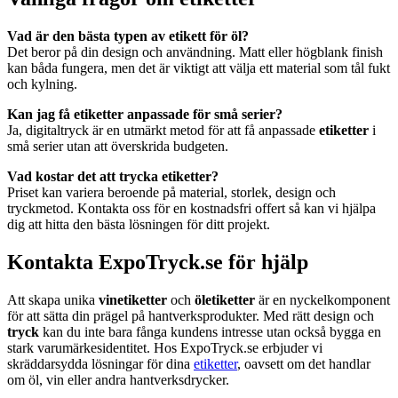
Vad är den bästa typen av etikett för öl?
Det beror på din design och användning. Matt eller högblank finish
kan båda fungera, men det är viktigt att välja ett material som tål fukt
och kylning.
Kan jag få etiketter anpassade för små serier?
Ja, digitaltryck är en utmärkt metod för att få anpassade
etiketter
i
små serier utan att överskrida budgeten.
Vad kostar det att trycka etiketter?
Priset kan variera beroende på material, storlek, design och
tryckmetod. Kontakta oss för en kostnadsfri offert så kan vi hjälpa
dig att hitta den bästa lösningen för ditt projekt.
Kontakta ExpoTryck.se för hjälp
Att skapa unika
vinetiketter
och
öletiketter
är en nyckelkomponent
för att sätta din prägel på hantverksprodukter. Med rätt design och
tryck
kan du inte bara fånga kundens intresse utan också bygga en
stark varumärkesidentitet. Hos ExpoTryck.se erbjuder vi
skräddarsydda lösningar för dina
etiketter
, oavsett om det handlar
om öl, vin eller andra hantverksdrycker.