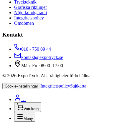
Tryckteknik
Grafiska riktlinjer
Nöjd kundgaranti
Integritetspolicy
Omdömen
Kontakt
010 - 750 09 44
kontakt@expotryck.se
Mån–Fre 08:00–17:00
©
2026
ExpoTryck
. Alla rättigheter förbehållna.
Integritetspolicy
Sajtkarta
Cookie-inställningar
…
Varukorg
Meny