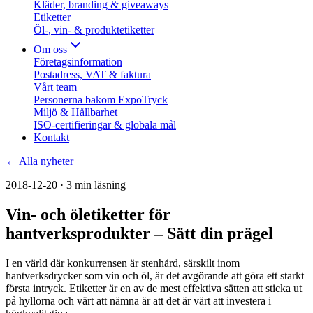
Kläder, branding & giveaways
Etiketter
Öl-, vin- & produktetiketter
Om oss
Företagsinformation
Postadress, VAT & faktura
Vårt team
Personerna bakom ExpoTryck
Miljö & Hållbarhet
ISO-certifieringar & globala mål
Kontakt
← Alla nyheter
2018-12-20
· 3 min läsning
Vin- och öletiketter för
hantverksprodukter – Sätt din prägel
I en värld där konkurrensen är stenhård, särskilt inom
hantverksdrycker som vin och öl, är det avgörande att göra ett starkt
första intryck. Etiketter är en av de mest effektiva sätten att sticka ut
på hyllorna och värt att nämna är att det är värt att investera i