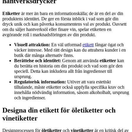
hantverksdrycker
Etiketter
är mer än bara en informationskälla; de är en del av din
produktens identitet. De ger en första inblick i vad som gör din
dryck unik och kan påverka konsumentens val av produkt. Oavsett
om du säljer hantverksöl eller finare vin, spelar etiketten en
avgörande roll i marknadsföringen av din produkt.
Visuell attraktion:
En väl utformad
etikett
fångar ögat och
väcker intresse. Med rätt design kan du attrahera kunder i en
butik där många alternativ finns.
Berättelse och identitet:
Genom att använda
etiketter
kan
du berätta en historia om din produkt och vad som gör den
speciell. Detta kan inkludera allt från ingredienser till
ursprung.
Regulatorisk information:
Utöver att vara estetiskt
tilltalande, måste etiketter också uppfylla specifika krav och
innehålla nödvändig information, såsom alkoholhalt, ursprung
och ingredienser.
Designa din etikett för öletiketter och
vinetiketter
Designprocessen för
öletiketter
och
vinetiketter
är en kritisk del av