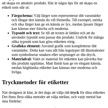
att skapa en attraktiv produkt. Här är några tips för att skapa en
etikett som står ut:
Färgschema:
Välj färger som representerar ditt varumärke
och fångar den känsla du vill förmedla. Till exempel, mörka
och rika färger kan ge en känsla av lyx, medan ljusare färger
kan kännas mer fräscha och moderna.
Typsnitt och text:
Se till att texten är lättläst och att du
använder typsnitt som passar din produkt. Undvik för många
olika typsnitt som kan göra etiketten rörig.
Grafiska element:
Använd grafik som kompletterar ditt
varumärke. Detta kan vara allt från logotyper till illustrationer
som symboliserar smaken eller ursprunget av din dryck.
Materialval:
Valet av material för etiketten kan påverka hur
din produkt uppfattas. Matt finish kan ge en elegant känsla,
medan högblanka etiketter kan kännas mer moderna och
livliga.
Tryckmetoder för etiketter
När designen är klar, är det dags att välja rätt
tryck
för dina etiketter.
Det finns flera olika metoder att välja mellan, och varje metod har
sina fördelar: