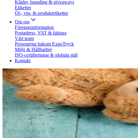
Kläder, branding & giveaways
Etiketter
Öl-, vin- & produktetiketter
Om oss
Företagsinformation
Postadress, VAT & faktura
Vårt team
Personerna bakom ExpoTryck
Miljö & Hållbarhet
ISO-certifieringar & globala mål
Kontakt