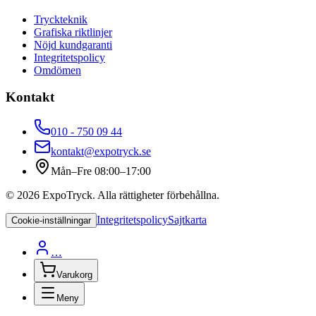
Tryckteknik
Grafiska riktlinjer
Nöjd kundgaranti
Integritetspolicy
Omdömen
Kontakt
010 - 750 09 44
kontakt@expotryck.se
Mån–Fre 08:00–17:00
©
2026
ExpoTryck
. Alla rättigheter förbehållna.
Integritetspolicy
Sajtkarta
Cookie-inställningar
…
Varukorg
Meny