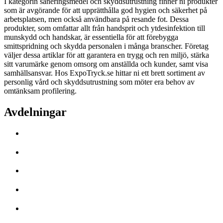
I kategorin saneringsmedel och skyddsutrustning finner ni produkter
som är avgörande för att upprätthålla god hygien och säkerhet på
arbetsplatsen, men också användbara på resande fot. Dessa
produkter, som omfattar allt från handsprit och ytdesinfektion till
munskydd och handskar, är essentiella för att förebygga
smittspridning och skydda personalen i många branscher. Företag
väljer dessa artiklar för att garantera en trygg och ren miljö, stärka
sitt varumärke genom omsorg om anställda och kunder, samt visa
samhällsansvar. Hos ExpoTryck.se hittar ni ett brett sortiment av
personlig vård och skyddsutrustning som möter era behov av
omtänksam profilering.
Avdelningar