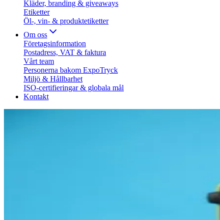
Kläder, branding & giveaways
Etiketter
Öl-, vin- & produktetiketter
Om oss
Företagsinformation
Postadress, VAT & faktura
Vårt team
Personerna bakom ExpoTryck
Miljö & Hållbarhet
ISO-certifieringar & globala mål
Kontakt