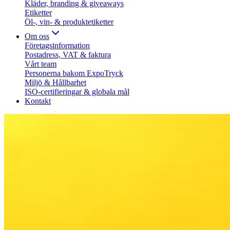
Kläder, branding & giveaways
Etiketter
Öl-, vin- & produktetiketter
Om oss
Företagsinformation
Postadress, VAT & faktura
Vårt team
Personerna bakom ExpoTryck
Miljö & Hållbarhet
ISO-certifieringar & globala mål
Kontakt