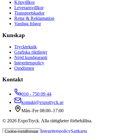
Köpvillkor
Leveransvillkor
Transportskador
Retur & Reklamation
Vanliga frågor
Kunskap
Tryckteknik
Grafiska riktlinjer
Nöjd kundgaranti
Integritetspolicy
Omdömen
Kontakt
010 - 750 09 44
kontakt@expotryck.se
Mån–Fre 08:00–17:00
©
2026
ExpoTryck
. Alla rättigheter förbehållna.
Integritetspolicy
Sajtkarta
Cookie-inställningar