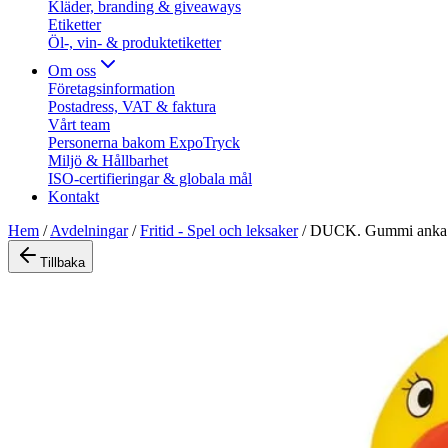
Kläder, branding & giveaways
Etiketter
Öl-, vin- & produktetiketter
Om oss
Företagsinformation
Postadress, VAT & faktura
Vårt team
Personerna bakom ExpoTryck
Miljö & Hållbarhet
ISO-certifieringar & globala mål
Kontakt
Hem
/
Avdelningar
/
Fritid - Spel och leksaker
/
DUCK. Gummi anka
Tillbaka