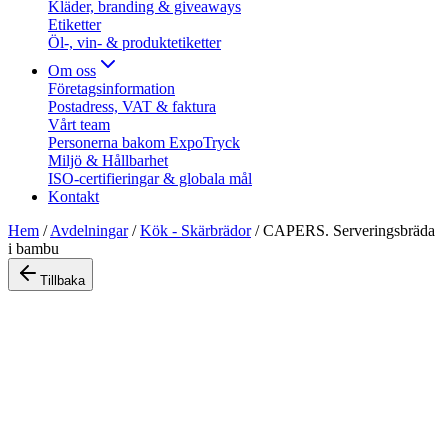
Kläder, branding & giveaways
Etiketter
Öl-, vin- & produktetiketter
Om oss
Företagsinformation
Postadress, VAT & faktura
Vårt team
Personerna bakom ExpoTryck
Miljö & Hållbarhet
ISO-certifieringar & globala mål
Kontakt
Hem
/
Avdelningar
/
Kök - Skärbrädor
/
CAPERS. Serveringsbräda
i bambu
Tillbaka