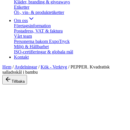
Kläder, branding & giveaways
Etiketter
Öl-, vin- & produktetiketter
Om oss
Företagsinformation
Postadress, VAT & faktura
Vårt team
Personerna bakom ExpoTryck
Miljö & Hållbarhet
ISO-certifieringar & globala mål
Kontakt
Hem
/
Avdelningar
/
Kök - Verktyg
/
PEPPER. Kvadratisk
salladsskål i bambu
Tillbaka