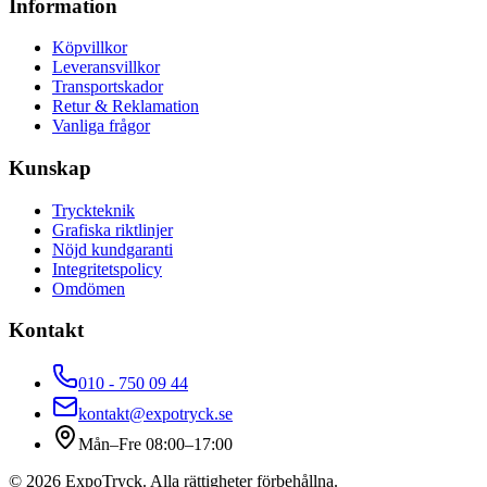
Information
Köpvillkor
Leveransvillkor
Transportskador
Retur & Reklamation
Vanliga frågor
Kunskap
Tryckteknik
Grafiska riktlinjer
Nöjd kundgaranti
Integritetspolicy
Omdömen
Kontakt
010 - 750 09 44
kontakt@expotryck.se
Mån–Fre 08:00–17:00
©
2026
ExpoTryck
. Alla rättigheter förbehållna.