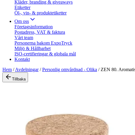
Kläder, branding & giveaways
Etiketter
Öl-, vin- & produktetiketter
Om oss
Företagsinformation
Postadress, VAT & faktura
Vårt team
Personerna bakom ExpoTryck
Miljö & Hållbarhet
ISO-certifieringar & globala mål
Kontakt
Hem
/
Avdelningar
/
Personlig omvårdnad - Olika
/
ZEN 80. Aromatisk
Tillbaka