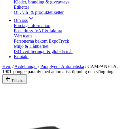
Kläder, branding & giveaways
Etiketter
Öl-, vin- & produktetiketter
Om oss
Företagsinformation
Postadress, VAT & faktura
Vårt team
Personerna bakom ExpoTryck
Miljö & Hållbarhet
ISO-certifieringar & globala mål
Kontakt
Hem
/
Avdelningar
/
Paraplyer - Automatiska
/
CAMPANELA.
190T pongee paraply med automatisk öppning och stängning
Tillbaka