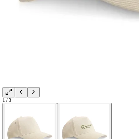
1
/
3