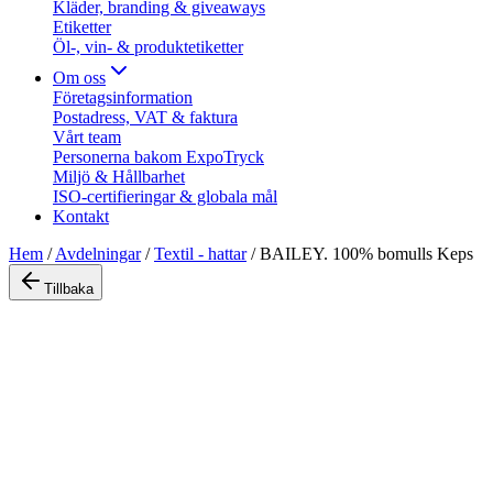
Kläder, branding & giveaways
Etiketter
Öl-, vin- & produktetiketter
Om oss
Företagsinformation
Postadress, VAT & faktura
Vårt team
Personerna bakom ExpoTryck
Miljö & Hållbarhet
ISO-certifieringar & globala mål
Kontakt
Hem
/
Avdelningar
/
Textil - hattar
/
BAILEY. 100% bomulls Keps
Tillbaka