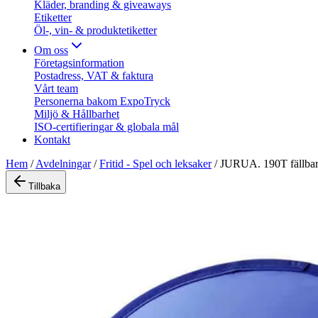
Kläder, branding & giveaways
Etiketter
Öl-, vin- & produktetiketter
Om oss
Företagsinformation
Postadress, VAT & faktura
Vårt team
Personerna bakom ExpoTryck
Miljö & Hållbarhet
ISO-certifieringar & globala mål
Kontakt
Hem
/
Avdelningar
/
Fritid - Spel och leksaker
/
JURUA. 190T fällbar 
Tillbaka