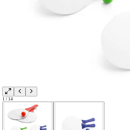
1
/
14