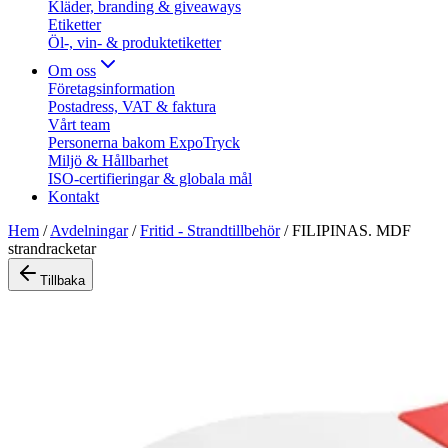
Kläder, branding & giveaways
Etiketter
Öl-, vin- & produktetiketter
Om oss
Företagsinformation
Postadress, VAT & faktura
Vårt team
Personerna bakom ExpoTryck
Miljö & Hållbarhet
ISO-certifieringar & globala mål
Kontakt
Hem
/
Avdelningar
/
Fritid - Strandtillbehör
/
FILIPINAS. MDF
strandracketar
Tillbaka