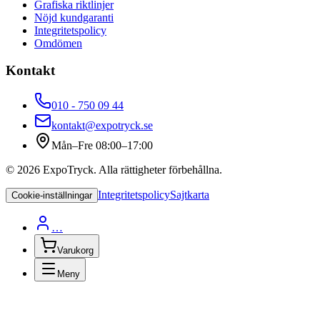
Grafiska riktlinjer
Nöjd kundgaranti
Integritetspolicy
Omdömen
Kontakt
010 - 750 09 44
kontakt@expotryck.se
Mån–Fre 08:00–17:00
©
2026
ExpoTryck
. Alla rättigheter förbehållna.
Integritetspolicy
Sajtkarta
Cookie-inställningar
…
Varukorg
Meny