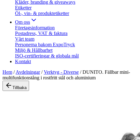
Kläder, branding & giveaways
Etiketter
Öl-, vin- & produktetiketter
Om oss
Företagsinformation
Postadress, VAT & faktura
Vårt team
Personerna bakom ExpoTryck
Miljö & Hållbarhet
ISO-certifieringar & globala mål
Kontakt
Hem
/
Avdelningar
/
Verktyg - Diverse
/
DUNITO. Fällbar mini-
multifunktionstång i rostfritt stål och aluminium
Tillbaka