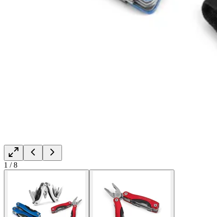
1
/
8