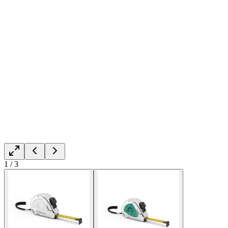
1
/
3