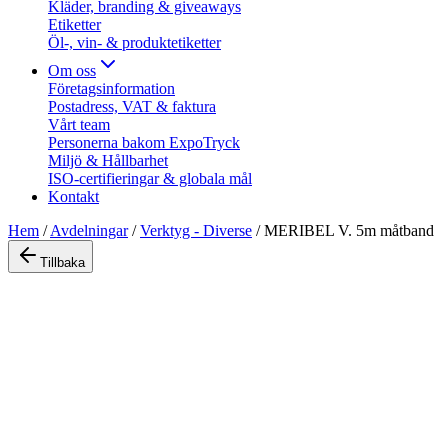
Kläder, branding & giveaways
Etiketter
Öl-, vin- & produktetiketter
Om oss
Företagsinformation
Postadress, VAT & faktura
Vårt team
Personerna bakom ExpoTryck
Miljö & Hållbarhet
ISO-certifieringar & globala mål
Kontakt
Hem
/
Avdelningar
/
Verktyg - Diverse
/
MERIBEL V. 5m måtband
Tillbaka