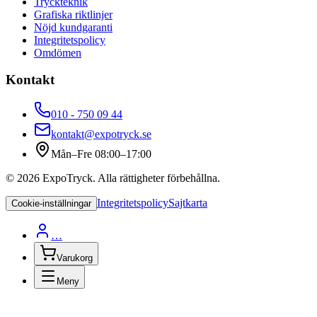
Tryckteknik
Grafiska riktlinjer
Nöjd kundgaranti
Integritetspolicy
Omdömen
Kontakt
010 - 750 09 44
kontakt@expotryck.se
Mån–Fre 08:00–17:00
©
2026
ExpoTryck
. Alla rättigheter förbehållna.
Integritetspolicy
Sajtkarta
Cookie-inställningar
…
Varukorg
Meny