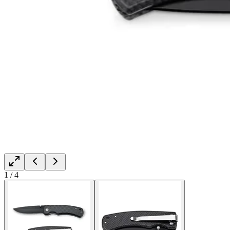
1
/
4