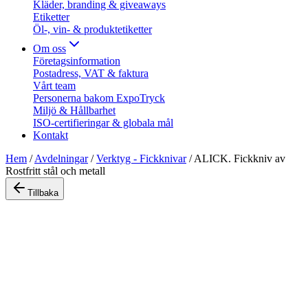
Kläder, branding & giveaways
Etiketter
Öl-, vin- & produktetiketter
Om oss
Företagsinformation
Postadress, VAT & faktura
Vårt team
Personerna bakom ExpoTryck
Miljö & Hållbarhet
ISO-certifieringar & globala mål
Kontakt
Hem
/
Avdelningar
/
Verktyg - Fickknivar
/
ALICK. Fickkniv av
Rostfritt stål och metall
Tillbaka