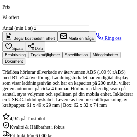
Pris
På offert
Antal (min 1 st)
Ring oss
Begär kostnadsfri offert
Maila en fråga
Spara
Dela
Beskrivning
Tryckmöjligheter
Specifikation
Mängdrabatter
Dokument
Trådlösa hörlurar tillverkade av återvunnen ABS (100 % rABS),
med BT v5'4-överföring. Laddningsfodralet har en digital display
som visar laddningsnivån och har en kapacitet på 200 mAh, vilket
ger en autonomi på cirka 4 timmar. Hörlurarna låter dig svara på
samtal, styra volymen och spellistan på din mobila enhet. Inkluderar
en USB-C-laddningskabel. Levereras i en presentförpackning av
kraftpapper. 61 x 49 x 29 mm | Box: 62 x 32 x 74 mm
4,9/5 på Trustpilot
Kvalité & Hållbarhet i fokus
Fri frakt från 6 000 kr