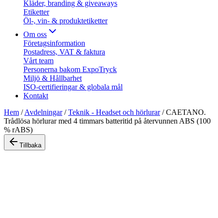
Kläder, branding & giveaways
Etiketter
Öl-, vin- & produktetiketter
Om oss
Företagsinformation
Postadress, VAT & faktura
Vårt team
Personerna bakom ExpoTryck
Miljö & Hållbarhet
ISO-certifieringar & globala mål
Kontakt
Hem
/
Avdelningar
/
Teknik - Headset och hörlurar
/
CAETANO.
Trådlösa hörlurar med 4 timmars batteritid på återvunnen ABS (100
% rABS)
Tillbaka