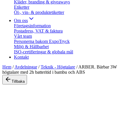
Kläder, branding & giveaways
Etiketter
Öl-, vin- & produktetiketter
Om oss
Företagsinformation
Postadress, VAT & faktura
Vårt team
Personerna bakom ExpoTryck
Miljö & Hållbarhet
ISO-certifieringar & globala mål
Kontakt
Hem
/
Avdelningar
/
Teknik - Högtalare
/
ARBER. Bärbar 3W
högtalare med 2h batteritid i bambu och ABS
Tillbaka