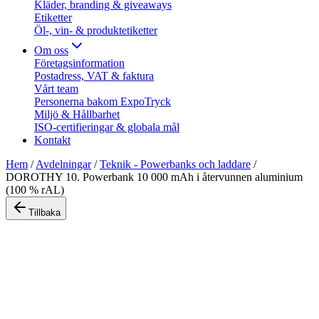
Kläder, branding & giveaways
Etiketter
Öl-, vin- & produktetiketter
Om oss
Företagsinformation
Postadress, VAT & faktura
Vårt team
Personerna bakom ExpoTryck
Miljö & Hållbarhet
ISO-certifieringar & globala mål
Kontakt
Hem
/
Avdelningar
/
Teknik - Powerbanks och laddare
/
DOROTHY 10. Powerbank 10 000 mAh i återvunnen aluminium
(100 % rAL)
Tillbaka