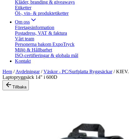
Kläder, branding & giveaways
Etiketter
Öl-, vin- & produktetiketter
Om oss
Företagsinformation
Postadress, VAT & faktura
Vårt team
Personerna bakom ExpoTryck
Miljö & Hållbarhet
ISO-certifieringar & globala mål
Kontakt
Hem
/
Avdelningar
/
Väskor - PC/Surfplatta Ryggsäckar
/
KIEV.
Laptopryggsäck 14" i 600D
Tillbaka