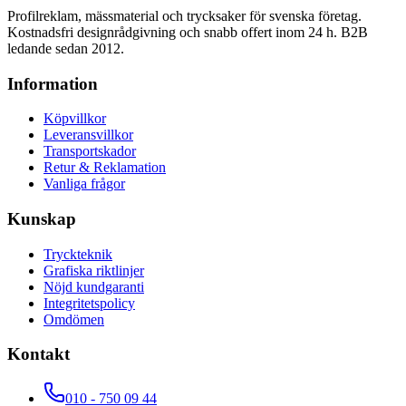
Profilreklam, mässmaterial och trycksaker för svenska företag.
Kostnadsfri designrådgivning och snabb offert inom 24 h. B2B
ledande sedan 2012.
Information
Köpvillkor
Leveransvillkor
Transportskador
Retur & Reklamation
Vanliga frågor
Kunskap
Tryckteknik
Grafiska riktlinjer
Nöjd kundgaranti
Integritetspolicy
Omdömen
Kontakt
010 - 750 09 44