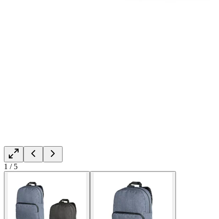
1
/
5