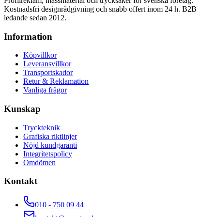
Profilreklam, mässmaterial och trycksaker för svenska företag.
Kostnadsfri designrådgivning och snabb offert inom 24 h. B2B
ledande sedan 2012.
Information
Köpvillkor
Leveransvillkor
Transportskador
Retur & Reklamation
Vanliga frågor
Kunskap
Tryckteknik
Grafiska riktlinjer
Nöjd kundgaranti
Integritetspolicy
Omdömen
Kontakt
010 - 750 09 44