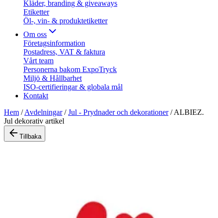
Kläder, branding & giveaways
Etiketter
Öl-, vin- & produktetiketter
Om oss
Företagsinformation
Postadress, VAT & faktura
Vårt team
Personerna bakom ExpoTryck
Miljö & Hållbarhet
ISO-certifieringar & globala mål
Kontakt
Hem
/
Avdelningar
/
Jul - Prydnader och dekorationer
/
ALBIEZ.
Jul dekorativ artikel
Tillbaka