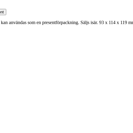
nt
 kan användas som en presentförpackning. Säljs isär. 93 x 114 x 119 