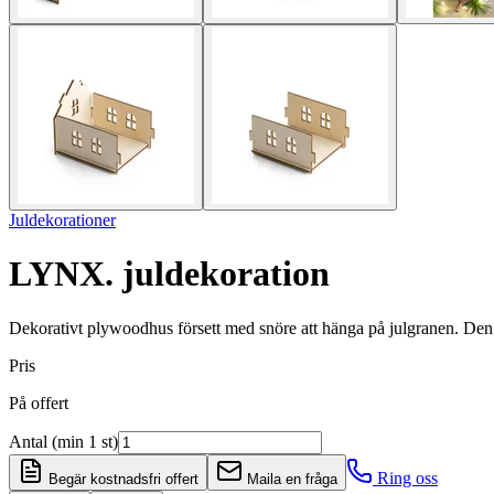
Juldekorationer
LYNX. juldekoration
Dekorativt plywoodhus försett med snöre att hänga på julgranen. Den
Pris
På offert
Antal (min 1 st)
Ring oss
Begär kostnadsfri offert
Maila en fråga