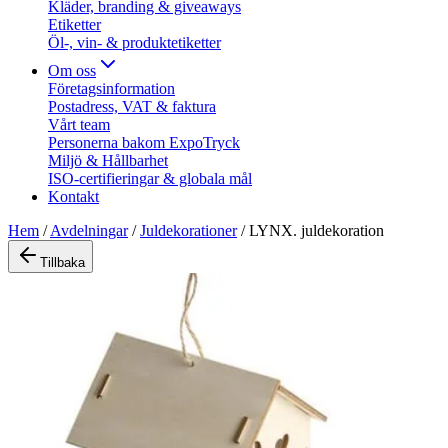
Kläder, branding & giveaways
Etiketter
Öl-, vin- & produktetiketter
Om oss
Företagsinformation
Postadress, VAT & faktura
Vårt team
Personerna bakom ExpoTryck
Miljö & Hållbarhet
ISO-certifieringar & globala mål
Kontakt
Hem
/
Avdelningar
/
Juldekorationer
/
LYNX. juldekoration
Tillbaka