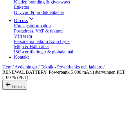
Kläder, branding & giveaways
Etiketter
Öl-, vin- & produktetiketter
Om oss
Företagsinformation
Postadress, VAT & faktura
Vårt team
Personerna bakom ExpoTryck
Miljö & Hållbarhet
ISO-certifieringar & globala mål
Kontakt
Hem
/
Avdelningar
/
Teknik - Powerbanks och laddare
/
RENEWAL BATTERY. Powerbank 5 000 mAh i återvunnen PET
(100 % rPET)
Tillbaka