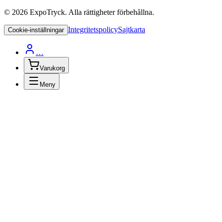
©
2026
ExpoTryck
. Alla rättigheter förbehållna.
Integritetspolicy
Sajtkarta
Cookie-inställningar
…
Varukorg
Meny