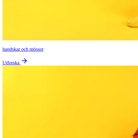
handskar och mössor
Utforska