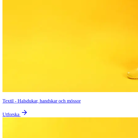
Textil - Halsdukar, handskar och mössor
Utforska