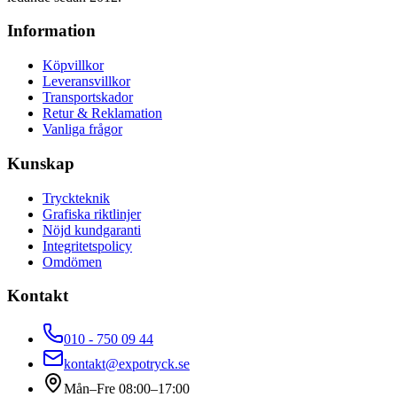
Information
Köpvillkor
Leveransvillkor
Transportskador
Retur & Reklamation
Vanliga frågor
Kunskap
Tryckteknik
Grafiska riktlinjer
Nöjd kundgaranti
Integritetspolicy
Omdömen
Kontakt
010 - 750 09 44
kontakt@expotryck.se
Mån–Fre 08:00–17:00