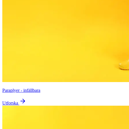
Paraplyer - infällbara
Utforska