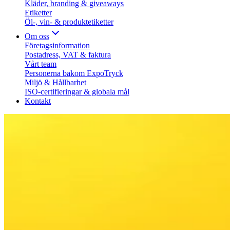
Kläder, branding & giveaways
Etiketter
Öl-, vin- & produktetiketter
Om oss
Företagsinformation
Postadress, VAT & faktura
Vårt team
Personerna bakom ExpoTryck
Miljö & Hållbarhet
ISO-certifieringar & globala mål
Kontakt