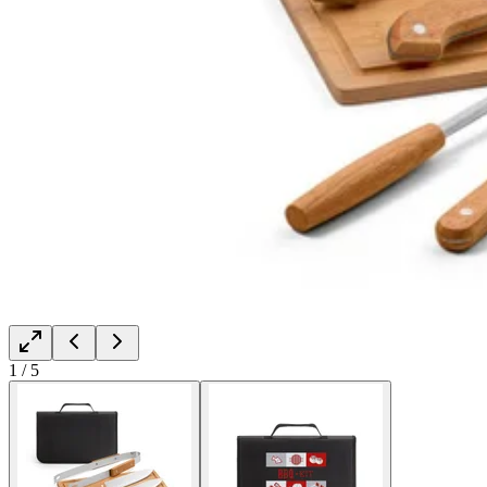
1
/
5