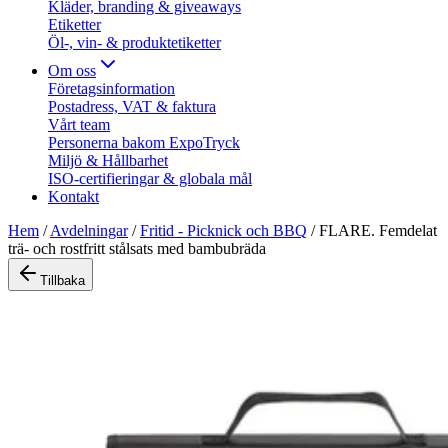
Kläder, branding & giveaways
Etiketter
Öl-, vin- & produktetiketter
Om oss
Företagsinformation
Postadress, VAT & faktura
Vårt team
Personerna bakom ExpoTryck
Miljö & Hållbarhet
ISO-certifieringar & globala mål
Kontakt
Hem
/
Avdelningar
/
Fritid - Picknick och BBQ
/
FLARE. Femdelat
trä- och rostfritt stålsats med bambubräda
Tillbaka